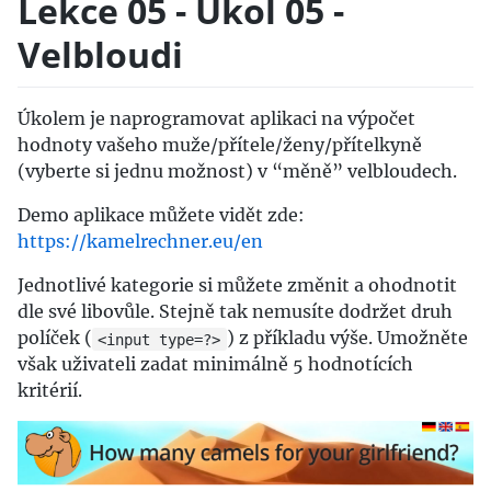
Lekce 05 - Úkol 05 -
Velbloudi
Úkolem je naprogramovat aplikaci na výpočet
hodnoty vašeho muže/přítele/ženy/přítelkyně
(vyberte si jednu možnost) v “měně” velbloudech.
Demo aplikace můžete vidět zde:
https://kamelrechner.eu/en
Jednotlivé kategorie si můžete změnit a ohodnotit
dle své libovůle. Stejně tak nemusíte dodržet druh
políček (
) z příkladu výše. Umožněte
<input type=?>
však uživateli zadat minimálně 5 hodnotících
kritérií.