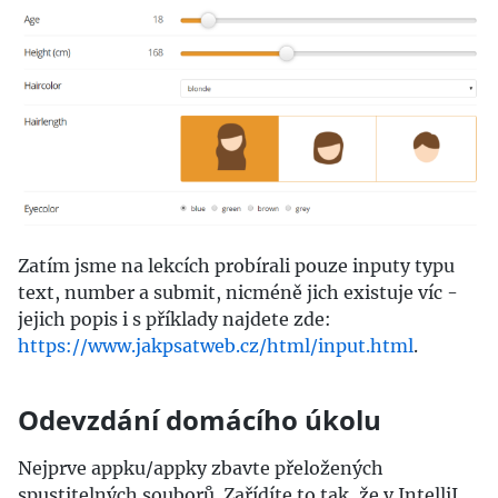
Zatím jsme na lekcích probírali pouze inputy typu
text, number a submit, nicméně jich existuje víc -
jejich popis i s příklady najdete zde:
https://www.jakpsatweb.cz/html/input.html
.
Odevzdání domácího úkolu
Nejprve appku/appky zbavte přeložených
spustitelných souborů. Zařídíte to tak, že v IntelliJ