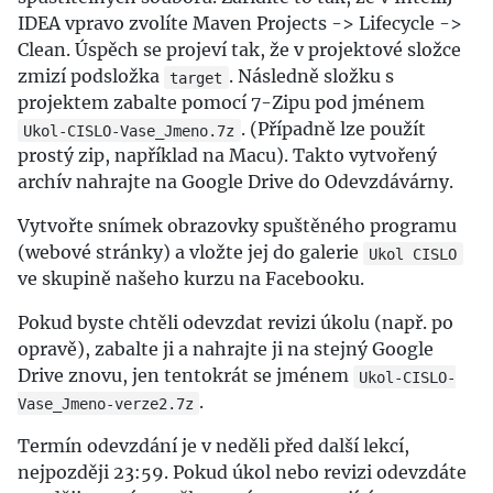
IDEA vpravo zvolíte Maven Projects -> Lifecycle ->
Clean. Úspěch se projeví tak, že v projektové složce
zmizí podsložka
. Následně složku s
target
projektem zabalte pomocí 7-Zipu pod jménem
. (Případně lze použít
Ukol-CISLO-Vase_Jmeno.7z
prostý zip, například na Macu). Takto vytvořený
archív nahrajte na Google Drive do Odevzdávárny.
Vytvořte snímek obrazovky spuštěného programu
(webové stránky) a vložte jej do galerie
Ukol CISLO
ve skupině našeho kurzu na Facebooku.
Pokud byste chtěli odevzdat revizi úkolu (např. po
opravě), zabalte ji a nahrajte ji na stejný Google
Drive znovu, jen tentokrát se jménem
Ukol-CISLO-
.
Vase_Jmeno-verze2.7z
Termín odevzdání je v neděli před další lekcí,
nejpozději 23:59. Pokud úkol nebo revizi odevzdáte